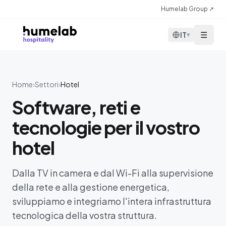
Vai al contenuto
Humelab Group ↗
☰
IT
▾
Home
›
Settori
›
Hotel
Software, reti e
tecnologie per il vostro
hotel
Dalla TV in camera e dal Wi-Fi alla supervisione
della rete e alla gestione energetica,
sviluppiamo e integriamo l'intera infrastruttura
tecnologica della vostra struttura.