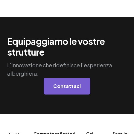
Equipaggiamo le vostre
strutture
L'innovazione che ridefinisce l'esperienza
alberghiera.
Contattaci
Competenze
Settori
Chi
Seguici