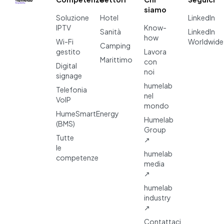
siamo
Soluzione
Hotel
LinkedIn
IPTV
Know-
Sanità
LinkedIn
how
Wi-Fi
Worldwide
Camping
gestito
Lavora
Marittimo
con
Digital
noi
signage
humelab
Telefonia
nel
VoIP
mondo
HumeSmartEnergy
Humelab
(BMS)
Group
Tutte
↗
le
humelab
competenze
media
↗
humelab
industry
↗
Contattaci