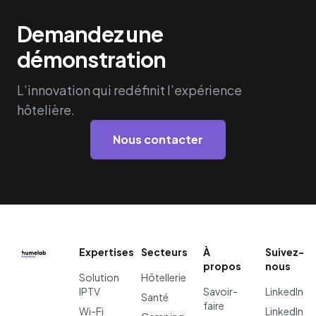
Demandez une
démonstration
L’innovation qui redéfinit l’expérience
hôtelière.
Nous contacter
Expertises
Secteurs
À
Suivez-
propos
nous
Solution
Hôtellerie
IPTV
Savoir-
LinkedIn
Santé
faire
Wi-Fi
LinkedIn