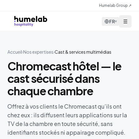
Aller au contenu
Humelab Group ↗
☰
FR
▾
Accueil
›
Nos expertises
›
Cast & services multimédias
Chromecast hôtel — le
cast sécurisé dans
chaque chambre
Offrez à vos clients le Chromecast qu’ils ont
chez eux : ils diffusent leurs applications sur la
TV de la chambre en toute sécurité, sans
identifiants stockés ni appairage compliqué.