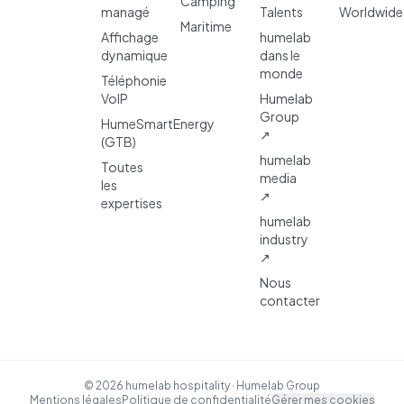
Camping
managé
Talents
Worldwide
Maritime
Affichage
humelab
dynamique
dans le
monde
Téléphonie
VoIP
Humelab
Group
HumeSmartEnergy
↗
(GTB)
humelab
Toutes
media
les
↗
expertises
humelab
industry
↗
Nous
contacter
© 2026 humelab hospitality · Humelab Group
Mentions légales
Politique de confidentialité
Gérer mes cookies