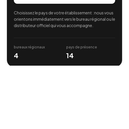
Choisissez le pays de votre établissement : nous vous
orientons immédiatement vers le bureau régional ou le
distributeur officiel qui vous accompagne.
bureaux régionaux
pays de présence
4
14
Notre réseau international
Bureaux et distributeurs officiels, pays par pays — et
la possibilité de nous rejoindre comme distributeur.