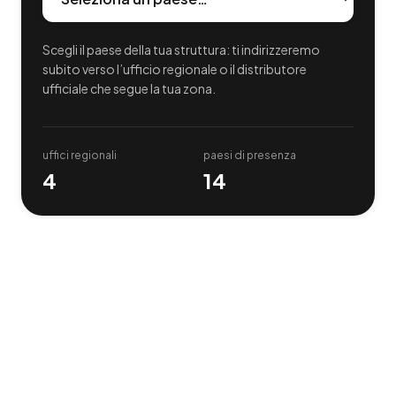
Scegli il paese della tua struttura: ti indirizzeremo
subito verso l’ufficio regionale o il distributore
ufficiale che segue la tua zona.
uffici regionali
paesi di presenza
4
14
La nostra rete internazionale
Uffici e distributori ufficiali, paese per paese — e la
possibilità di unirti a noi come distributore.