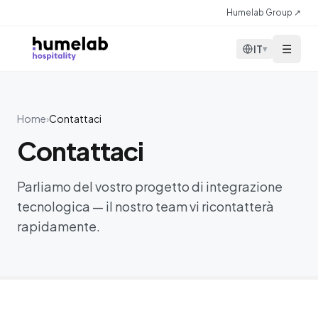
Vai al contenuto
Humelab Group ↗
☰
IT
▾
Home
›
Contattaci
Contattaci
Parliamo del vostro progetto di integrazione
tecnologica — il nostro team vi ricontatterà
rapidamente.